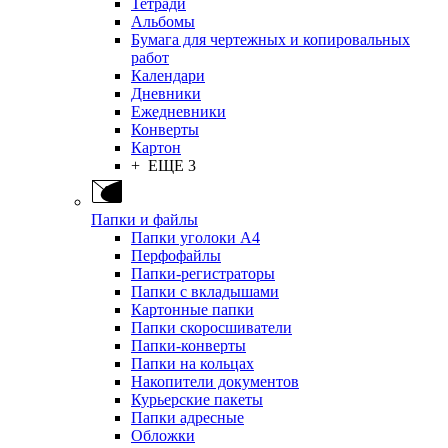
Тетради
Альбомы
Бумага для чертежных и копировальных
работ
Календари
Дневники
Ежедневники
Конверты
Картон
+ ЕЩЕ 3
Папки и файлы
Папки уголоки А4
Перфофайлы
Папки-регистраторы
Папки с вкладышами
Картонные папки
Папки скоросшиватели
Папки-конверты
Папки на кольцах
Накопители документов
Курьерские пакеты
Папки адресные
Обложки