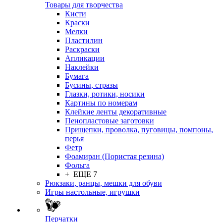
Товары для творчества
Кисти
Краски
Мелки
Пластилин
Раскраски
Апликации
Наклейки
Бумага
Бусины, стразы
Глазки, ротики, носики
Картины по номерам
Клейкие ленты декоративные
Пенопластовые заготовки
Прищепки, проволка, пуговицы, помпоны,
перья
Фетр
Фоамиран (Пористая резина)
Фольга
+ ЕЩЕ 7
Рюкзаки, ранцы, мешки для обуви
Игры настольные, игрушки
Перчатки