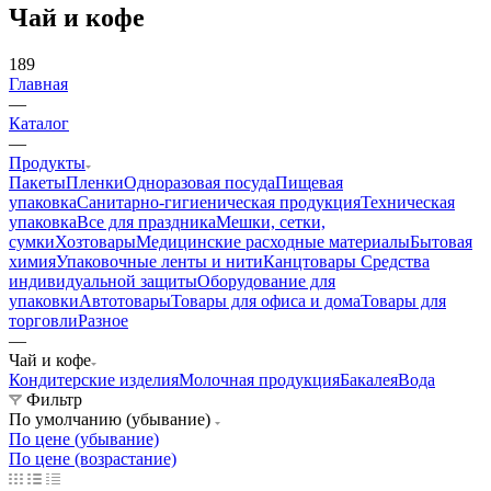
Чай и кофе
189
Главная
—
Каталог
—
Продукты
Пакеты
Пленки
Одноразовая посуда
Пищевая
упаковка
Санитарно-гигиеническая продукция
Техническая
упаковка
Все для праздника
Мешки, сетки,
сумки
Хозтовары
Медицинские расходные материалы
Бытовая
химия
Упаковочные ленты и нити
Канцтовары
Средства
индивидуальной защиты
Оборудование для
упаковки
Автотовары
Товары для офиса и дома
Товары для
торговли
Разное
—
Чай и кофе
Кондитерские изделия
Молочная продукция
Бакалея
Вода
Фильтр
По умолчанию (убывание)
По цене (убывание)
По цене (возрастание)