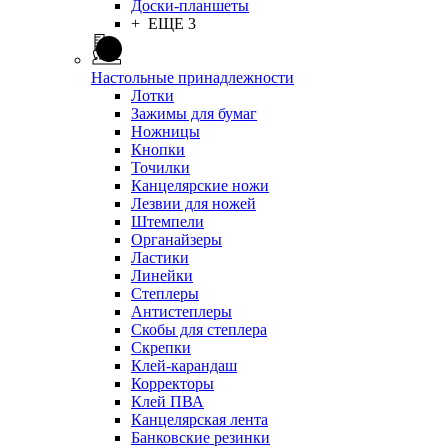
Доски-планшеты
+ ЕЩЕ 3
Настольные принадлежности
Лотки
Зажимы для бумаг
Ножницы
Кнопки
Точилки
Канцелярские ножи
Лезвии для ножей
Штемпели
Органайзеры
Ластики
Линейки
Степлеры
Антистеплеры
Скобы для степлера
Скрепки
Клей-карандаш
Корректоры
Клей ПВА
Канцелярская лента
Банковские резинки