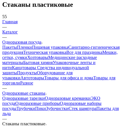
Стаканы пластиковые
55
Главная
—
Каталог
—
Одноразовая посуда
Пакеты
Пленки
Пищевая упаковка
Санитарно-гигиеническая
продукция
Техническая упаковка
Все для праздника
Мешки,
сетки, сумки
Хозтовары
Медицинские расходные
материалы
Бытовая химия
Упаковочные ленты и
нити
Канцтовары
Средства индивидуальной
защиты
Продукты
Оборудование для
упаковки
Автотовары
Товары для офиса и дома
Товары для
торговли
Разное
—
Одноразовые стаканы
Одноразовые тарелки
Одноразовые креманки
ЭКО
посуда
Одноразовые приборы
Одноразовые наборы
посуды
Трубочки
Пики
Зубочистки
Стек шампура
Пакеты для
льда
—
Стаканы пластиковые