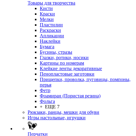
Товары для творчества
Кисти
Краски
Мелки
Пластилин
Раскраски
Апликации
Наклейки
Бумага
Бусины, стразы
Глазки, ротики, носики
Картины по номерам
Клейкие ленты декоративные
Пенопластовые заготовки
Прищепки, проволка, пуговицы, помпоны,
перья
Фетр
Фоамиран (Пористая резина)
Фольга
+ ЕЩЕ 7
Рюкзаки, ранцы, мешки для обуви
Игры настольные, игрушки
Перчатки