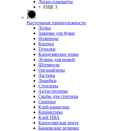
Доски-планшеты
+ ЕЩЕ 3
Настольные принадлежности
Лотки
Зажимы для бумаг
Ножницы
Кнопки
Точилки
Канцелярские ножи
Лезвии для ножей
Штемпели
Органайзеры
Ластики
Линейки
Степлеры
Антистеплеры
Скобы для степлера
Скрепки
Клей-карандаш
Корректоры
Клей ПВА
Канцелярская лента
Банковские резинки