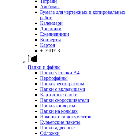
Тетради
Альбомы
Бумага для чертежных и копировальных
работ
Календари
Дневники
Ежедневники
Конверты
Картон
+ ЕЩЕ 3
Папки и файлы
Папки уголоки А4
Перфофайлы
Папки-регистраторы
Папки с вкладышами
Картонные папки
Папки скоросшиватели
Папки-конверты
Папки на кольцах
Накопители документов
Курьерские пакеты
Папки адресные
Обложки