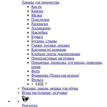
Товары для творчества
Кисти
Краски
Мелки
Пластилин
Раскраски
Апликации
Наклейки
Бумага
Бусины, стразы
Глазки, ротики, носики
Картины по номерам
Клейкие ленты декоративные
Пенопластовые заготовки
Прищепки, проволка, пуговицы, помпоны,
перья
Фетр
Фоамиран (Пористая резина)
Фольга
+ ЕЩЕ 7
Рюкзаки, ранцы, мешки для обуви
Игры настольные, игрушки
Перчатки