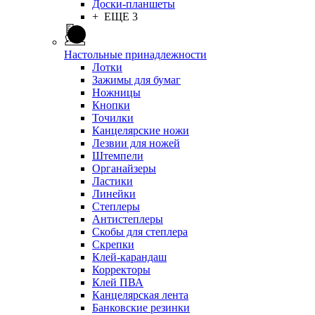
Доски-планшеты
+ ЕЩЕ 3
Настольные принадлежности
Лотки
Зажимы для бумаг
Ножницы
Кнопки
Точилки
Канцелярские ножи
Лезвии для ножей
Штемпели
Органайзеры
Ластики
Линейки
Степлеры
Антистеплеры
Скобы для степлера
Скрепки
Клей-карандаш
Корректоры
Клей ПВА
Канцелярская лента
Банковские резинки