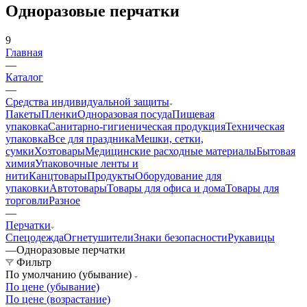
Одноразовые перчатки
9
Главная
—
Каталог
—
Средства индивидуальной защиты
Пакеты
Пленки
Одноразовая посуда
Пищевая
упаковка
Санитарно-гигиеническая продукция
Техническая
упаковка
Все для праздника
Мешки, сетки,
сумки
Хозтовары
Медицинские расходные материалы
Бытовая
химия
Упаковочные ленты и
нити
Канцтовары
Продукты
Оборудование для
упаковки
Автотовары
Товары для офиса и дома
Товары для
торговли
Разное
—
Перчатки
Спецодежда
Огнетушители
Знаки безопасности
Рукавицы
—
Одноразовые перчатки
Фильтр
По умолчанию (убывание)
По цене (убывание)
По цене (возрастание)