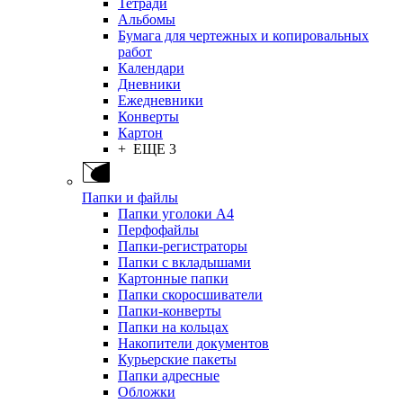
Тетради
Альбомы
Бумага для чертежных и копировальных
работ
Календари
Дневники
Ежедневники
Конверты
Картон
+ ЕЩЕ 3
Папки и файлы
Папки уголоки А4
Перфофайлы
Папки-регистраторы
Папки с вкладышами
Картонные папки
Папки скоросшиватели
Папки-конверты
Папки на кольцах
Накопители документов
Курьерские пакеты
Папки адресные
Обложки