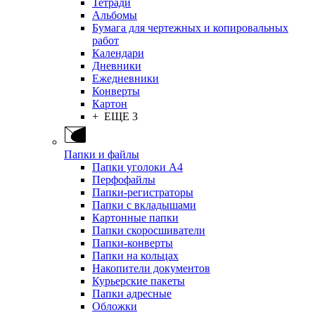
Тетради
Альбомы
Бумага для чертежных и копировальных
работ
Календари
Дневники
Ежедневники
Конверты
Картон
+ ЕЩЕ 3
Папки и файлы
Папки уголоки А4
Перфофайлы
Папки-регистраторы
Папки с вкладышами
Картонные папки
Папки скоросшиватели
Папки-конверты
Папки на кольцах
Накопители документов
Курьерские пакеты
Папки адресные
Обложки