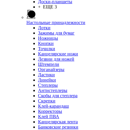
Доски-планшеты
+ ЕЩЕ 3
Настольные принадлежности
Лотки
Зажимы для бумаг
Ножницы
Кнопки
Точилки
Канцелярские ножи
Лезвии для ножей
Штемпели
Органайзеры
Ластики
Линейки
Степлеры
Антистеплеры
Скобы для степлера
Скрепки
Клей-карандаш
Корректоры
Клей ПВА
Канцелярская лента
Банковские резинки