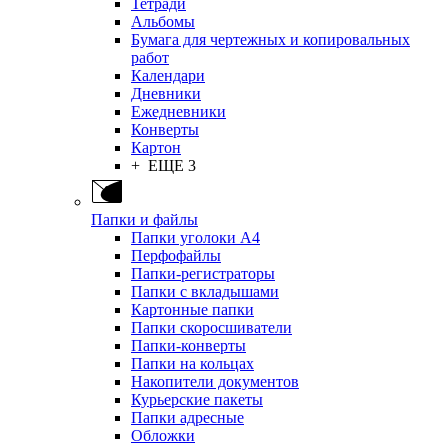
Тетради
Альбомы
Бумага для чертежных и копировальных
работ
Календари
Дневники
Ежедневники
Конверты
Картон
+ ЕЩЕ 3
Папки и файлы
Папки уголоки А4
Перфофайлы
Папки-регистраторы
Папки с вкладышами
Картонные папки
Папки скоросшиватели
Папки-конверты
Папки на кольцах
Накопители документов
Курьерские пакеты
Папки адресные
Обложки