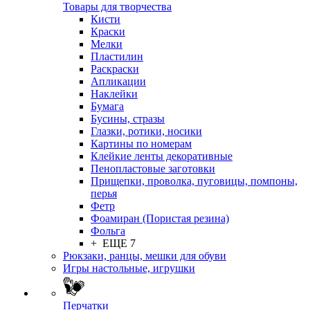
Товары для творчества
Кисти
Краски
Мелки
Пластилин
Раскраски
Апликации
Наклейки
Бумага
Бусины, стразы
Глазки, ротики, носики
Картины по номерам
Клейкие ленты декоративные
Пенопластовые заготовки
Прищепки, проволка, пуговицы, помпоны,
перья
Фетр
Фоамиран (Пористая резина)
Фольга
+ ЕЩЕ 7
Рюкзаки, ранцы, мешки для обуви
Игры настольные, игрушки
Перчатки