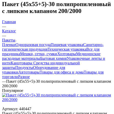
Пакет (45х55+5)-30 полипропиленовый
с липким клапаном 200/2000
Главная
—
Каталог
—
Пакеты
Пленки
Одноразовая посуда
Пищевая упаковка
Санитарно-
гигиеническая продукция
Техническая упаковка
Все для
праздника
Мешки, сетки, сумки
Хозтовары
Медицинские
расходные материалы
Бытовая химия
Упаковочные ленты и
нити
Канцтовары
Средства индивидуальной
защиты
Продукты
Оборудование для
упаковки
Автотовары
Товары для офиса и дома
Товары для
торговли
Разное
—
Пакет (45х55+5)-30 полипропиленовый с липким клапаном
200/2000
Популярное
Артикул:
440447
Пакет (45х55+5)-30 полипропиленовый с липким клапаном