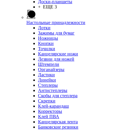
Доски-планшеты
+ ЕЩЕ 3
Настольные принадлежности
Лотки
Зажимы для бумаг
Ножницы
Кнопки
Точилки
Канцелярские ножи
Лезвии для ножей
Штемпели
Органайзеры
Ластики
Линейки
Степлеры
Антистеплеры
Скобы для степлера
Скрепки
Клей-карандаш
Корректоры
Клей ПВА
Канцелярская лента
Банковские резинки