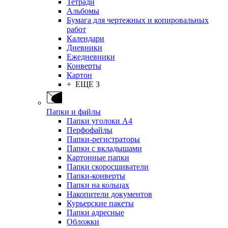
Тетради
Альбомы
Бумага для чертежных и копировальных
работ
Календари
Дневники
Ежедневники
Конверты
Картон
+ ЕЩЕ 3
Папки и файлы
Папки уголоки А4
Перфофайлы
Папки-регистраторы
Папки с вкладышами
Картонные папки
Папки скоросшиватели
Папки-конверты
Папки на кольцах
Накопители документов
Курьерские пакеты
Папки адресные
Обложки