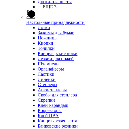
Доски-планшеты
+ ЕЩЕ 3
Настольные принадлежности
Лотки
Зажимы для бумаг
Ножницы
Кнопки
Точилки
Канцелярские ножи
Лезвии для ножей
Штемпели
Органайзеры
Ластики
Линейки
Степлеры
Антистеплеры
Скобы для степлера
Скрепки
Клей-карандаш
Корректоры
Клей ПВА
Канцелярская лента
Банковские резинки