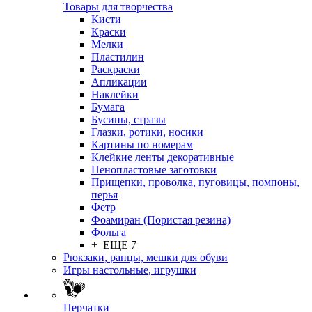
Товары для творчества
Кисти
Краски
Мелки
Пластилин
Раскраски
Апликации
Наклейки
Бумага
Бусины, стразы
Глазки, ротики, носики
Картины по номерам
Клейкие ленты декоративные
Пенопластовые заготовки
Прищепки, проволка, пуговицы, помпоны,
перья
Фетр
Фоамиран (Пористая резина)
Фольга
+ ЕЩЕ 7
Рюкзаки, ранцы, мешки для обуви
Игры настольные, игрушки
Перчатки