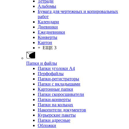
Тетради
Альбомы
Бумага для чертежных и копировальных
работ
Календари
Дневники
Ежедневники
Конверты
Картон
+ ЕЩЕ 3
Папки и файлы
Папки уголоки А4
Перфофайлы
Папки-регистраторы
Папки с вкладышами
Картонные папки
Папки скоросшиватели
Папки-конверты
Папки на кольцах
Накопители документов
Курьерские пакеты
Папки адресные
Обложки