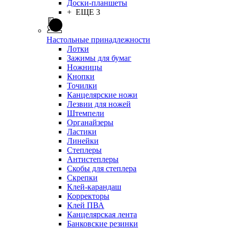
Доски-планшеты
+ ЕЩЕ 3
Настольные принадлежности
Лотки
Зажимы для бумаг
Ножницы
Кнопки
Точилки
Канцелярские ножи
Лезвии для ножей
Штемпели
Органайзеры
Ластики
Линейки
Степлеры
Антистеплеры
Скобы для степлера
Скрепки
Клей-карандаш
Корректоры
Клей ПВА
Канцелярская лента
Банковские резинки