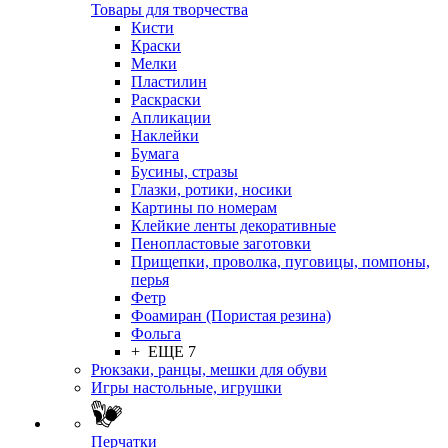
Товары для творчества
Кисти
Краски
Мелки
Пластилин
Раскраски
Апликации
Наклейки
Бумага
Бусины, стразы
Глазки, ротики, носики
Картины по номерам
Клейкие ленты декоративные
Пенопластовые заготовки
Прищепки, проволка, пуговицы, помпоны,
перья
Фетр
Фоамиран (Пористая резина)
Фольга
+ ЕЩЕ 7
Рюкзаки, ранцы, мешки для обуви
Игры настольные, игрушки
Перчатки