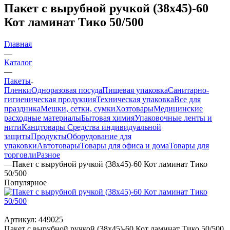
Пакет с вырубной ручкой (38х45)-60
Кот ламинат Тико 50/500
Главная
—
Каталог
—
Пакеты
Пленки
Одноразовая посуда
Пищевая упаковка
Санитарно-
гигиеническая продукция
Техническая упаковка
Все для
праздника
Мешки, сетки, сумки
Хозтовары
Медицинские
расходные материалы
Бытовая химия
Упаковочные ленты и
нити
Канцтовары
Средства индивидуальной
защиты
Продукты
Оборудование для
упаковки
Автотовары
Товары для офиса и дома
Товары для
торговли
Разное
—
Пакет с вырубной ручкой (38х45)-60 Кот ламинат Тико
50/500
Популярное
Артикул:
449025
Пакет с вырубной ручкой (38х45)-60 Кот ламинат Тико 50/500