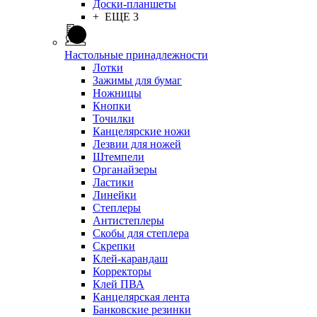
Доски-планшеты
+ ЕЩЕ 3
Настольные принадлежности
Лотки
Зажимы для бумаг
Ножницы
Кнопки
Точилки
Канцелярские ножи
Лезвии для ножей
Штемпели
Органайзеры
Ластики
Линейки
Степлеры
Антистеплеры
Скобы для степлера
Скрепки
Клей-карандаш
Корректоры
Клей ПВА
Канцелярская лента
Банковские резинки