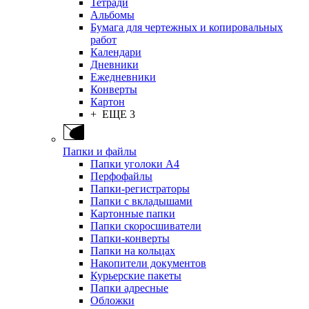
Тетради
Альбомы
Бумага для чертежных и копировальных
работ
Календари
Дневники
Ежедневники
Конверты
Картон
+ ЕЩЕ 3
Папки и файлы
Папки уголоки А4
Перфофайлы
Папки-регистраторы
Папки с вкладышами
Картонные папки
Папки скоросшиватели
Папки-конверты
Папки на кольцах
Накопители документов
Курьерские пакеты
Папки адресные
Обложки