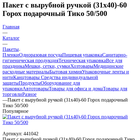
Пакет с вырубной ручкой (31х40)-60
Горох подарочный Тико 50/500
Главная
—
Каталог
—
Пакеты
Пленки
Одноразовая посуда
Пищевая упаковка
Санитарно-
гигиеническая продукция
Техническая упаковка
Все для
праздника
Мешки, сетки, сумки
Хозтовары
Медицинские
расходные материалы
Бытовая химия
Упаковочные ленты и
нити
Канцтовары
Средства индивидуальной
защиты
Продукты
Оборудование для
упаковки
Автотовары
Товары для офиса и дома
Товары для
торговли
Разное
—
Пакет с вырубной ручкой (31х40)-60 Горох подарочный
Тико 50/500
Популярное
Артикул:
441042
Пакет с вырубной ручкой (31х40)-60 Горох подарочный Тико