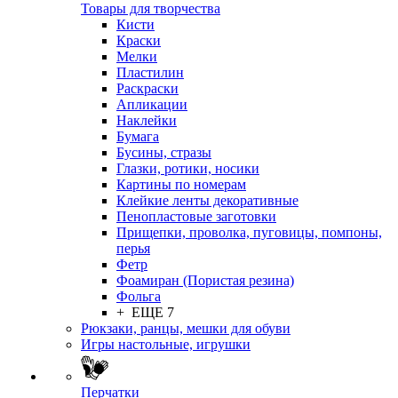
Товары для творчества
Кисти
Краски
Мелки
Пластилин
Раскраски
Апликации
Наклейки
Бумага
Бусины, стразы
Глазки, ротики, носики
Картины по номерам
Клейкие ленты декоративные
Пенопластовые заготовки
Прищепки, проволка, пуговицы, помпоны,
перья
Фетр
Фоамиран (Пористая резина)
Фольга
+ ЕЩЕ 7
Рюкзаки, ранцы, мешки для обуви
Игры настольные, игрушки
Перчатки