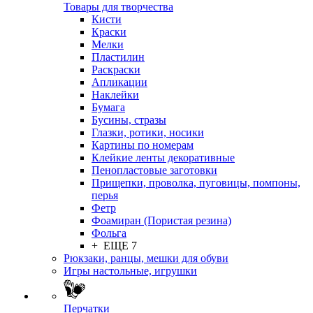
Товары для творчества
Кисти
Краски
Мелки
Пластилин
Раскраски
Апликации
Наклейки
Бумага
Бусины, стразы
Глазки, ротики, носики
Картины по номерам
Клейкие ленты декоративные
Пенопластовые заготовки
Прищепки, проволка, пуговицы, помпоны,
перья
Фетр
Фоамиран (Пористая резина)
Фольга
+ ЕЩЕ 7
Рюкзаки, ранцы, мешки для обуви
Игры настольные, игрушки
Перчатки