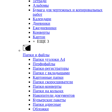
Тетради
Альбомы
Бумага для чертежных и копировальных
работ
Календари
Дневники
Ежедневники
Конверты
Картон
+ ЕЩЕ 3
Папки и файлы
Папки уголоки А4
Перфофайлы
Папки-регистраторы
Папки с вкладышами
Картонные папки
Папки скоросшиватели
Папки-конверты
Папки на кольцах
Накопители документов
Курьерские пакеты
Папки адресные
Обложки