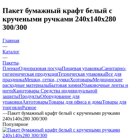
Пакет бумажный крафт белый с
кручеными ручками 240х140х280
300/300
Главная
—
Каталог
—
Пакеты
Пленки
Одноразовая посуда
Пищевая упаковка
Санитарно-
гигиеническая продукция
Техническая упаковка
Все для
праздника
Мешки, сетки, сумки
Хозтовары
Медицинские
расходные материалы
Бытовая химия
Упаковочные ленты и
нити
Канцтовары
Средства индивидуальной
защиты
Продукты
Оборудование для
упаковки
Автотовары
Товары для офиса и дома
Товары для
торговли
Разное
—
Пакет бумажный крафт белый с кручеными ручками
240х140х280 300/300
Популярное