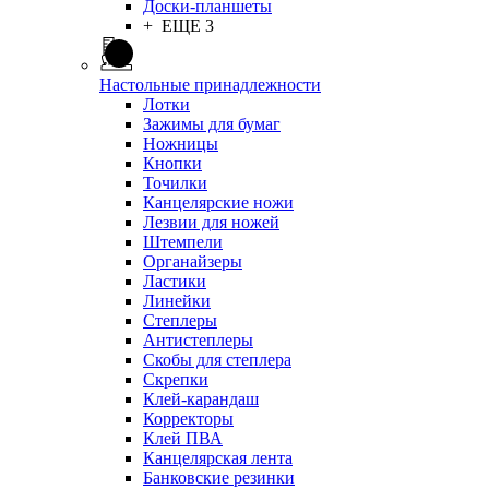
Доски-планшеты
+ ЕЩЕ 3
Настольные принадлежности
Лотки
Зажимы для бумаг
Ножницы
Кнопки
Точилки
Канцелярские ножи
Лезвии для ножей
Штемпели
Органайзеры
Ластики
Линейки
Степлеры
Антистеплеры
Скобы для степлера
Скрепки
Клей-карандаш
Корректоры
Клей ПВА
Канцелярская лента
Банковские резинки